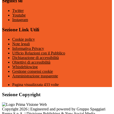
Seguici su
Twitter
Youtube
Instagram
Sezione Link Utili
Cookie policy
Note legali
Informativa Privacy
Ufficio Relazioni con il Pubblico
Dichiarazione di accessibilità
Obiettivi di accessibilità
Whistleblowing
Gestione consensi cookie
Amministrazione trasparente
Pagina visualizzata
433
volte
Sezione Copyright
Copyright 2026 | Engineered and powered by Gruppo Spaggiari
Parma S.p.A. | Divisione Publishing & New Social Media