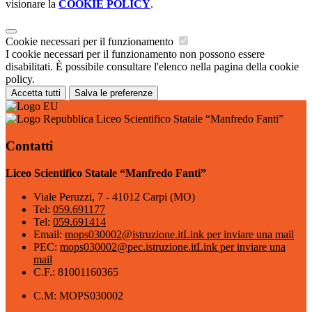
visionare la
COOKIE POLICY
.
Cookie necessari per il funzionamento
I cookie necessari per il funzionamento non possono essere
disabilitati. È possibile consultare l'elenco nella pagina della cookie
policy.
Accetta tutti
Salva le preferenze
Liceo Scientifico Statale “Manfredo Fanti”
Contatti
Liceo Scientifico Statale “Manfredo Fanti”
Viale Peruzzi, 7 - 41012 Carpi (MO)
Tel:
059.691177
Tel:
059.691414
Email:
mops030002@istruzione.it
Link per inviare una mail
PEC:
mops030002@pec.istruzione.it
Link per inviare una
mail
C.F.: 81001160365
C.M: MOPS030002