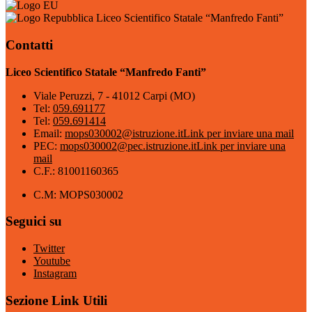
Liceo Scientifico Statale “Manfredo Fanti”
Contatti
Liceo Scientifico Statale “Manfredo Fanti”
Viale Peruzzi, 7 - 41012 Carpi (MO)
Tel:
059.691177
Tel:
059.691414
Email:
mops030002@istruzione.it
Link per inviare una mail
PEC:
mops030002@pec.istruzione.it
Link per inviare una
mail
C.F.: 81001160365
C.M: MOPS030002
Seguici su
Twitter
Youtube
Instagram
Sezione Link Utili