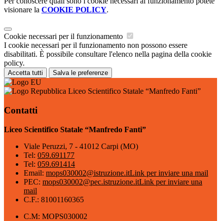
Per conoscere quali sono i cookie necessari al funzionamento potete
visionare la
COOKIE POLICY
.
Cookie necessari per il funzionamento
I cookie necessari per il funzionamento non possono essere
disabilitati. È possibile consultare l'elenco nella pagina della cookie
policy.
Accetta tutti
Salva le preferenze
Liceo Scientifico Statale “Manfredo Fanti”
Contatti
Liceo Scientifico Statale “Manfredo Fanti”
Viale Peruzzi, 7 - 41012 Carpi (MO)
Tel:
059.691177
Tel:
059.691414
Email:
mops030002@istruzione.it
Link per inviare una mail
PEC:
mops030002@pec.istruzione.it
Link per inviare una
mail
C.F.: 81001160365
C.M: MOPS030002