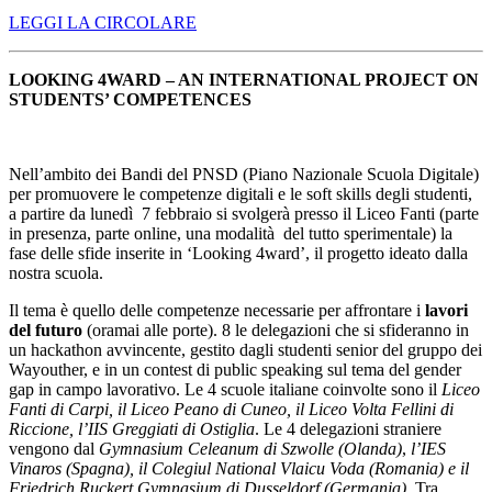
LEGGI LA CIRCOLARE
LOOKING 4WARD – AN INTERNATIONAL PROJECT ON
STUDENTS’ COMPETENCES
Nell’ambito dei Bandi del PNSD (Piano Nazionale Scuola Digitale)
per promuovere le competenze digitali e le soft skills degli studenti,
a partire da lunedì 7 febbraio si svolgerà presso il Liceo Fanti (parte
in presenza, parte online, una modalità del tutto sperimentale) la
fase delle sfide inserite in ‘Looking 4ward’, il progetto ideato dalla
nostra scuola.
Il tema è quello delle competenze necessarie per affrontare i
lavori
del futuro
(oramai alle porte). 8 le delegazioni che si sfideranno in
un hackathon avvincente, gestito dagli studenti senior del gruppo dei
Wayouther, e in un contest di public speaking sul tema del gender
gap in campo lavorativo. Le 4 scuole italiane coinvolte sono il
Liceo
Fanti di Carpi, il Liceo Peano di Cuneo, il Liceo Volta Fellini di
Riccione, l’IIS Greggiati di Ostiglia
. Le 4 delegazioni straniere
vengono dal
Gymnasium Celeanum di Szwolle (Olanda)
,
l’IES
Vinaros (Spagna), il Colegiul National Vlaicu Voda (Romania) e il
Friedrich Ruckert Gymnasium di Dusseldorf (Germania)
. Tra