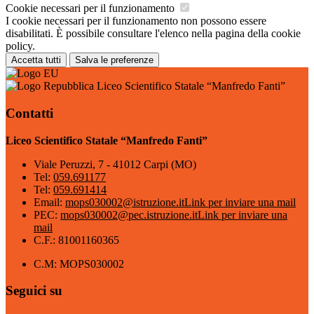
Cookie necessari per il funzionamento
I cookie necessari per il funzionamento non possono essere
disabilitati. È possibile consultare l'elenco nella pagina della cookie
policy.
Accetta tutti
Salva le preferenze
Liceo Scientifico Statale “Manfredo Fanti”
Contatti
Liceo Scientifico Statale “Manfredo Fanti”
Viale Peruzzi, 7 - 41012 Carpi (MO)
Tel:
059.691177
Tel:
059.691414
Email:
mops030002@istruzione.it
Link per inviare una mail
PEC:
mops030002@pec.istruzione.it
Link per inviare una
mail
C.F.: 81001160365
C.M: MOPS030002
Seguici su