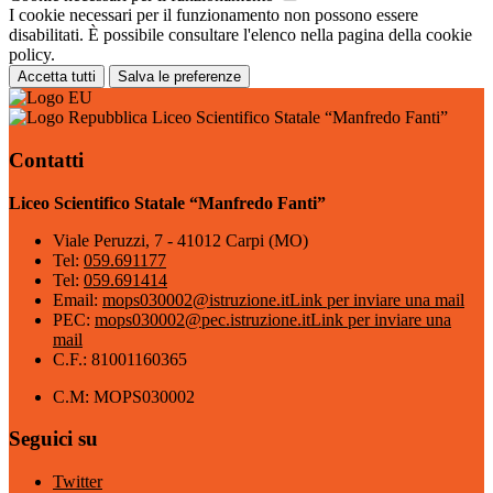
I cookie necessari per il funzionamento non possono essere
disabilitati. È possibile consultare l'elenco nella pagina della cookie
policy.
Accetta tutti
Salva le preferenze
Liceo Scientifico Statale “Manfredo Fanti”
Contatti
Liceo Scientifico Statale “Manfredo Fanti”
Viale Peruzzi, 7 - 41012 Carpi (MO)
Tel:
059.691177
Tel:
059.691414
Email:
mops030002@istruzione.it
Link per inviare una mail
PEC:
mops030002@pec.istruzione.it
Link per inviare una
mail
C.F.: 81001160365
C.M: MOPS030002
Seguici su
Twitter