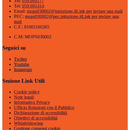
Tel:
059.691177
Tel:
059.691414
Email:
mops030002@istruzione.it
Link per inviare una mail
PEC:
mops030002@pec.istruzione.it
Link per inviare una
mail
C.F.: 81001160365
C.M: MOPS030002
Seguici su
Twitter
Youtube
Instagram
Sezione Link Utili
Cookie policy
Note legali
Informativa Privacy
Ufficio Relazioni con il Pubblico
Dichiarazione di accessibilità
Obiettivi di accessibilità
Whistleblowing
Gestione consensi cookie