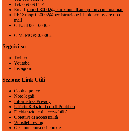
Tel:
059.691414
Email:
mops030002@istruzione.it
Link per inviare una mail
PEC:
mops030002@pec.istruzione.it
Link per inviare una
mail
C.F.: 81001160365
C.M: MOPS030002
Seguici su
Twitter
Youtube
Instagram
Sezione Link Utili
Cookie policy
Note legali
Informativa Privacy
Ufficio Relazioni con il Pubblico
Dichiarazione di accessibilità
Obiettivi di accessibilità
Whistleblowing
Gestione consensi cookie