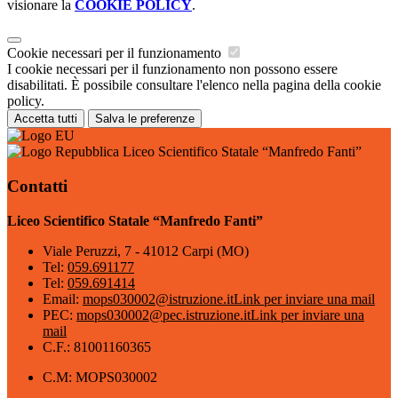
visionare la
COOKIE POLICY
.
Cookie necessari per il funzionamento
I cookie necessari per il funzionamento non possono essere
disabilitati. È possibile consultare l'elenco nella pagina della cookie
policy.
Accetta tutti
Salva le preferenze
Liceo Scientifico Statale “Manfredo Fanti”
Contatti
Liceo Scientifico Statale “Manfredo Fanti”
Viale Peruzzi, 7 - 41012 Carpi (MO)
Tel:
059.691177
Tel:
059.691414
Email:
mops030002@istruzione.it
Link per inviare una mail
PEC:
mops030002@pec.istruzione.it
Link per inviare una
mail
C.F.: 81001160365
C.M: MOPS030002