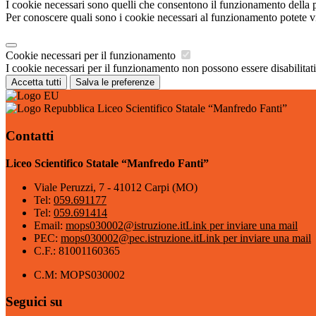
I cookie necessari sono quelli che consentono il funzionamento della pi
Per conoscere quali sono i cookie necessari al funzionamento potete v
Cookie necessari per il funzionamento
I cookie necessari per il funzionamento non possono essere disabilitati.
Accetta tutti
Salva le preferenze
Liceo Scientifico Statale “Manfredo Fanti”
Contatti
Liceo Scientifico Statale “Manfredo Fanti”
Viale Peruzzi, 7 - 41012 Carpi (MO)
Tel:
059.691177
Tel:
059.691414
Email:
mops030002@istruzione.it
Link per inviare una mail
PEC:
mops030002@pec.istruzione.it
Link per inviare una mail
C.F.: 81001160365
C.M: MOPS030002
Seguici su