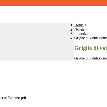
Home
>
Novità
>
Le notizie
>
Griglie di valutazion
Griglie di va
Griglie di valutazion
tti Biennio.pdf