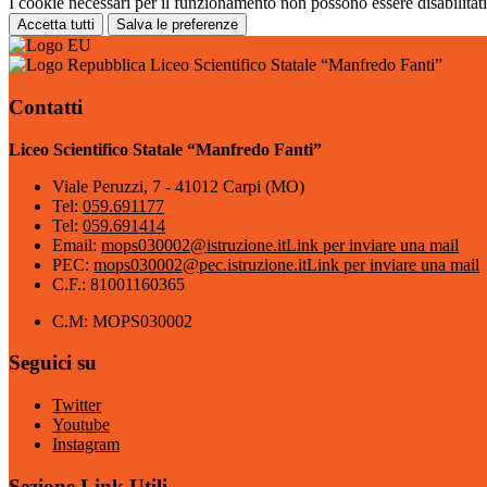
I cookie necessari per il funzionamento non possono essere disabilitati.
Accetta tutti
Salva le preferenze
Liceo Scientifico Statale “Manfredo Fanti”
Contatti
Liceo Scientifico Statale “Manfredo Fanti”
Viale Peruzzi, 7 - 41012 Carpi (MO)
Tel:
059.691177
Tel:
059.691414
Email:
mops030002@istruzione.it
Link per inviare una mail
PEC:
mops030002@pec.istruzione.it
Link per inviare una mail
C.F.: 81001160365
C.M: MOPS030002
Seguici su
Twitter
Youtube
Instagram
Sezione Link Utili