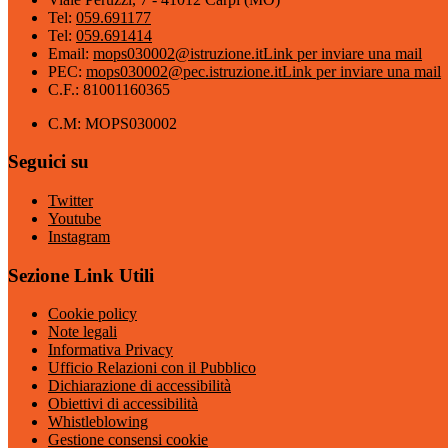
Tel:
059.691177
Tel:
059.691414
Email:
mops030002@istruzione.it
Link per inviare una mail
PEC:
mops030002@pec.istruzione.it
Link per inviare una mail
C.F.: 81001160365
C.M: MOPS030002
Seguici su
Twitter
Youtube
Instagram
Sezione Link Utili
Cookie policy
Note legali
Informativa Privacy
Ufficio Relazioni con il Pubblico
Dichiarazione di accessibilità
Obiettivi di accessibilità
Whistleblowing
Gestione consensi cookie