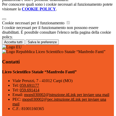
Per conoscere quali sono i cookie necessari al funzionamento potete
visionare la
COOKIE POLICY
.
Cookie necessari per il funzionamento
I cookie necessari per il funzionamento non possono essere
disabilitati. È possibile consultare l'elenco nella pagina della cookie
policy.
Accetta tutti
Salva le preferenze
Liceo Scientifico Statale “Manfredo Fanti”
Contatti
Liceo Scientifico Statale “Manfredo Fanti”
Viale Peruzzi, 7 - 41012 Carpi (MO)
Tel:
059.691177
Tel:
059.691414
Email:
mops030002@istruzione.it
Link per inviare una mail
PEC:
mops030002@pec.istruzione.it
Link per inviare una
mail
C.F.: 81001160365