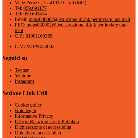
Viale Peruzzi, 7 - 41012 Carpi (MO)
Tel:
059.691177
Tel:
059.691414
Email:
mops030002@istruzione.it
Link per inviare una mail
PEC:
mops030002@pec.istruzione.it
Link per inviare una
mail
C.F.: 81001160365
C.M: MOPS030002
Seguici su
Twitter
Youtube
Instagram
Sezione Link Utili
Cookie policy
Note legali
Informativa Privacy
Ufficio Relazioni con il Pubblico
Dichiarazione di accessibilità
Obiettivi di accessibilità