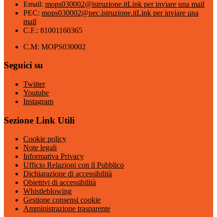
Email:
mops030002@istruzione.it
Link per inviare una mail
PEC:
mops030002@pec.istruzione.it
Link per inviare una
mail
C.F.: 81001160365
C.M: MOPS030002
Seguici su
Twitter
Youtube
Instagram
Sezione Link Utili
Cookie policy
Note legali
Informativa Privacy
Ufficio Relazioni con il Pubblico
Dichiarazione di accessibilità
Obiettivi di accessibilità
Whistleblowing
Gestione consensi cookie
Amministrazione trasparente