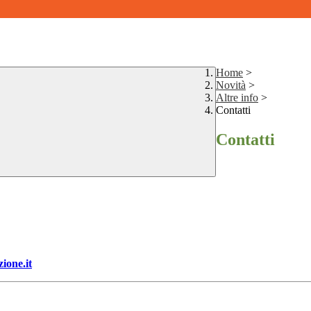
Home
>
Novità
>
Altre info
>
Contatti
Contatti
ione.it