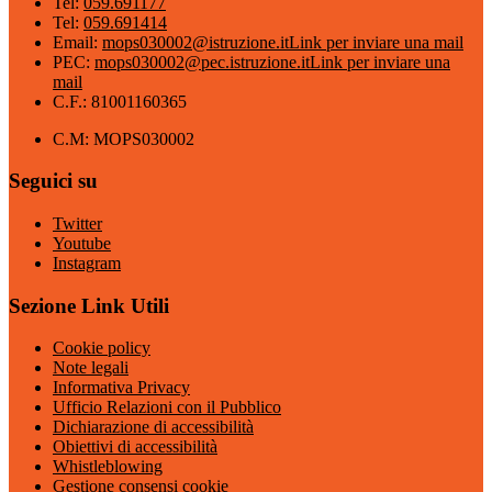
Tel:
059.691177
Tel:
059.691414
Email:
mops030002@istruzione.it
Link per inviare una mail
PEC:
mops030002@pec.istruzione.it
Link per inviare una
mail
C.F.: 81001160365
C.M: MOPS030002
Seguici su
Twitter
Youtube
Instagram
Sezione Link Utili
Cookie policy
Note legali
Informativa Privacy
Ufficio Relazioni con il Pubblico
Dichiarazione di accessibilità
Obiettivi di accessibilità
Whistleblowing
Gestione consensi cookie