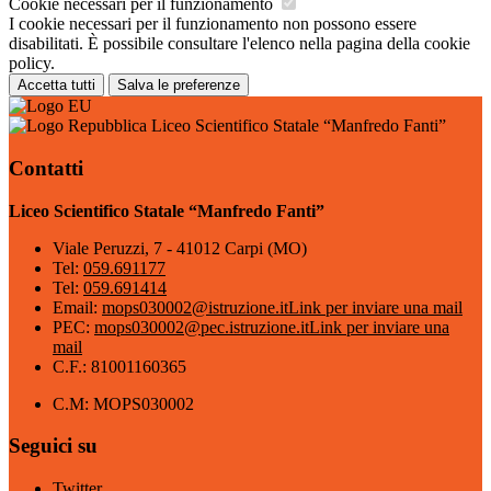
Cookie necessari per il funzionamento
I cookie necessari per il funzionamento non possono essere
disabilitati. È possibile consultare l'elenco nella pagina della cookie
policy.
Accetta tutti
Salva le preferenze
Liceo Scientifico Statale “Manfredo Fanti”
Contatti
Liceo Scientifico Statale “Manfredo Fanti”
Viale Peruzzi, 7 - 41012 Carpi (MO)
Tel:
059.691177
Tel:
059.691414
Email:
mops030002@istruzione.it
Link per inviare una mail
PEC:
mops030002@pec.istruzione.it
Link per inviare una
mail
C.F.: 81001160365
C.M: MOPS030002
Seguici su
Twitter