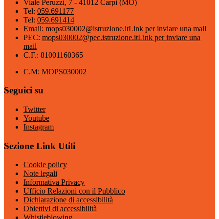
Viale Peruzzi, 7 - 41012 Carpi (MO)
Tel:
059.691177
Tel:
059.691414
Email:
mops030002@istruzione.it
Link per inviare una mail
PEC:
mops030002@pec.istruzione.it
Link per inviare una
mail
C.F.: 81001160365
C.M: MOPS030002
Seguici su
Twitter
Youtube
Instagram
Sezione Link Utili
Cookie policy
Note legali
Informativa Privacy
Ufficio Relazioni con il Pubblico
Dichiarazione di accessibilità
Obiettivi di accessibilità
Whistleblowing