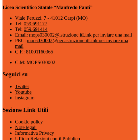
Liceo Scientifico Statale “Manfredo Fanti”
Viale Peruzzi, 7 - 41012 Carpi (MO)
Tel:
059.691177
Tel:
059.691414
Email:
mops030002@istruzione.it
Link per inviare una mail
PEC:
mops030002@pec.istruzione.it
Link per inviare una
mail
C.F.: 81001160365
C.M: MOPS030002
Seguici su
Twitter
Youtube
Instagram
Sezione Link Utili
Cookie policy
Note legali
Informativa Privacy
Ufficio Relazioni con il Pubblico