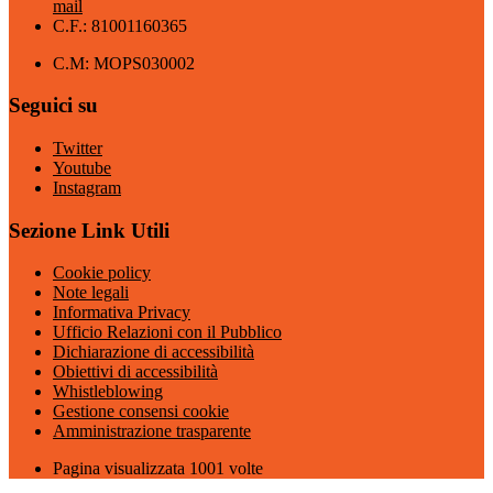
mail
C.F.: 81001160365
C.M: MOPS030002
Seguici su
Twitter
Youtube
Instagram
Sezione Link Utili
Cookie policy
Note legali
Informativa Privacy
Ufficio Relazioni con il Pubblico
Dichiarazione di accessibilità
Obiettivi di accessibilità
Whistleblowing
Gestione consensi cookie
Amministrazione trasparente
Pagina visualizzata
1001
volte