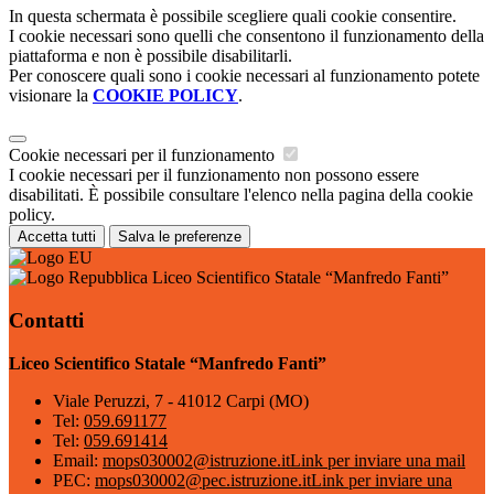
In questa schermata è possibile scegliere quali cookie consentire.
I cookie necessari sono quelli che consentono il funzionamento della
piattaforma e non è possibile disabilitarli.
Per conoscere quali sono i cookie necessari al funzionamento potete
visionare la
COOKIE POLICY
.
Cookie necessari per il funzionamento
I cookie necessari per il funzionamento non possono essere
disabilitati. È possibile consultare l'elenco nella pagina della cookie
policy.
Accetta tutti
Salva le preferenze
Liceo Scientifico Statale “Manfredo Fanti”
Contatti
Liceo Scientifico Statale “Manfredo Fanti”
Viale Peruzzi, 7 - 41012 Carpi (MO)
Tel:
059.691177
Tel:
059.691414
Email:
mops030002@istruzione.it
Link per inviare una mail
PEC:
mops030002@pec.istruzione.it
Link per inviare una