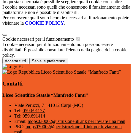
In questa schermata è possibile scegliere quali cookie consentire.
I cookie necessari sono quelli che consentono il funzionamento della
piattaforma e non è possibile disabilitarli.
Per conoscere quali sono i cookie necessari al funzionamento potete
visionare la
COOKIE POLICY
.
Cookie necessari per il funzionamento
I cookie necessari per il funzionamento non possono essere
disabilitati. È possibile consultare l'elenco nella pagina della cookie
policy.
Accetta tutti
Salva le preferenze
Liceo Scientifico Statale “Manfredo Fanti”
Contatti
Liceo Scientifico Statale “Manfredo Fanti”
Viale Peruzzi, 7 - 41012 Carpi (MO)
Tel:
059.691177
Tel:
059.691414
Email:
mops030002@istruzione.it
Link per inviare una mail
PEC:
mops030002@pec.istruzione.it
Link per inviare una
mail