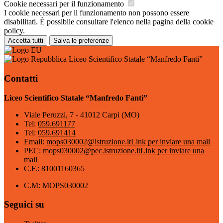
Cookie necessari per il funzionamento
I cookie necessari per il funzionamento non possono essere
disabilitati. È possibile consultare l'elenco nella pagina della cookie
policy.
Accetta tutti
Salva le preferenze
Liceo Scientifico Statale “Manfredo Fanti”
Contatti
Liceo Scientifico Statale “Manfredo Fanti”
Viale Peruzzi, 7 - 41012 Carpi (MO)
Tel:
059.691177
Tel:
059.691414
Email:
mops030002@istruzione.it
Link per inviare una mail
PEC:
mops030002@pec.istruzione.it
Link per inviare una
mail
C.F.: 81001160365
C.M: MOPS030002
Seguici su