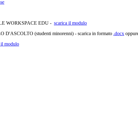
sse
LE WORKSPACE EDU -
scarica il modulo
LTO (studenti minorenni) - scarica in formato
.docx
oppur
 il modulo