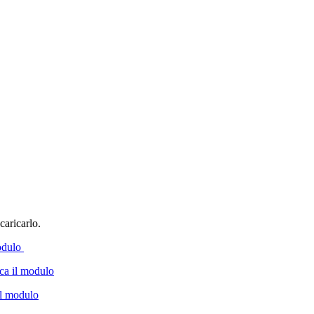
scaricarlo.
modulo
ica il modulo
il modulo